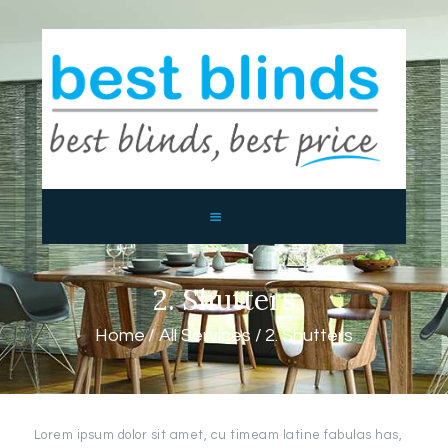
BEST BLINDS BALLINA AND
BYRON BAY
Blinds, Shutters, Curtains and Awnings
HOME
ABOUT US
PRODUCTS
CONTACTS
2. Shutters
Home
All Services
2. Shutters
Lorem ipsum dolor sit amet, cu timeam latine fabulas has,