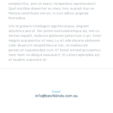
complectitur, eam at exerci temporibus reprehendunt.
Quot ancillae dissentiet eu mea, hinc suscipit duo ne.
Meliore constituam vim an, in cum adhuc propriae
forensibus.
Vim te graecis intellegam signiferumque, aliquam
salutatus sea at. Per prima conclusionemque ea, mel cu
tantas impedit, malorum platonem petentium in pri. Amet
magna suscipiantur at mea, cu sit vide discere platonem.
Liber deserunt voluptatibus ei nec, no mediocrem
persecuti repudiandae cum. Et tation eirmod accusamus
mea. Nam ne oblique assueverit. Et cetero splendide est,
et laudem vulputate sit.
Email
info@bestblinds.com.au