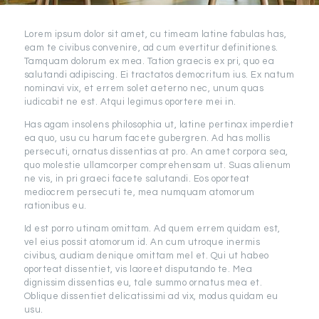
Lorem ipsum dolor sit amet, cu timeam latine fabulas has,
eam te civibus convenire, ad cum evertitur definitiones.
Tamquam dolorum ex mea. Tation graecis ex pri, quo ea
salutandi adipiscing. Ei tractatos democritum ius. Ex natum
nominavi vix, et errem solet aeterno nec, unum quas
iudicabit ne est. Atqui legimus oportere mei in.
Has agam insolens philosophia ut, latine pertinax imperdiet
ea quo, usu cu harum facete gubergren. Ad has mollis
persecuti, ornatus dissentias at pro. An amet corpora sea,
quo molestie ullamcorper comprehensam ut. Suas alienum
ne vis, in pri graeci facete salutandi. Eos oporteat
mediocrem persecuti te, mea numquam atomorum
rationibus eu.
Id est porro utinam omittam. Ad quem errem quidam est,
vel eius possit atomorum id. An cum utroque inermis
civibus, audiam denique omittam mel et. Qui ut habeo
oporteat dissentiet, vis laoreet disputando te. Mea
dignissim dissentias eu, tale summo ornatus mea et.
Oblique dissentiet delicatissimi ad vix, modus quidam eu
usu.