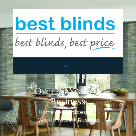
BEST BLINDS BALLINA AND
BYRON BAY
Blinds, Shutters, Curtains and Awnings
HOME
ABOUT US
PRODUCTS
CONTACTS
Over 40 Years in
Business
Home
All Services
...
Over 40 Years in Business