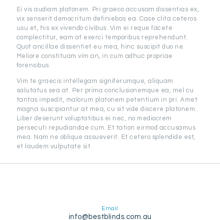
Ei vis audiam platonem. Pri graeco accusam dissentias ex,
vix senserit democritum definiebas ea. Case clita ceteros
usu et, his ex vivendo civibus. Vim ei reque facete
complectitur, eam at exerci temporibus reprehendunt.
Quot ancillae dissentiet eu mea, hinc suscipit duo ne.
Meliore constituam vim an, in cum adhuc propriae
forensibus.
Vim te graecis intellegam signiferumque, aliquam
salutatus sea at. Per prima conclusionemque ea, mel cu
tantas impedit, malorum platonem petentium in pri. Amet
magna suscipiantur at mea, cu sit vide discere platonem.
Liber deserunt voluptatibus ei nec, no mediocrem
persecuti repudiandae cum. Et tation eirmod accusamus
mea. Nam ne oblique assueverit. Et cetero splendide est,
et laudem vulputate sit.
Email
info@bestblinds.com.au