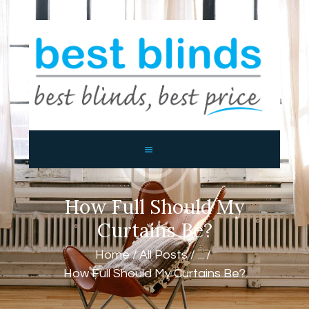
BEST BLINDS BALLINA AND
BYRON BAY
Blinds, Shutters, Curtains and Awnings
HOME
ABOUT US
PRODUCTS
CONTACTS
How Full Should My
Curtains Be?
Home
All Posts
...
How Full Should My Curtains Be?