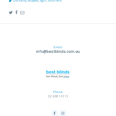
curtains
,
drapes
,
light
,
shutters
Email
info@bestblinds.com.au
Phone
02 66813313