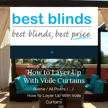
BEST BLINDS BALLINA AND
BYRON BAY
Blinds, Shutters, Curtains and Awnings
HOME
ABOUT US
PRODUCTS
CONTACTS
How to Layer Up
With Voile Curtains
Home
All Posts
...
How to Layer Up With Voile
Curtains